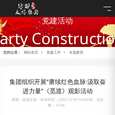
党建活动
arty Constructi
您的位置：
网站首页
>
党建工作
>
专题教育
集团组织开展“赓续红色血脉·汲取奋
进力量”《觅渡》观影活动
来源：盐都文旅
发布时间：2023-12-09 10:00:40
点击
数：
4724