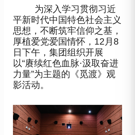
为深入学习贯彻习近
平新时代中国特色社会主义
思想，不断筑牢信仰之基，
厚植爱党爱国情怀
，
12
月
8
日下午，
集团
组织
开展
以
“
赓续红色血脉
·
汲取奋进
力量
”
为主题的《觅渡》观
影活动
。