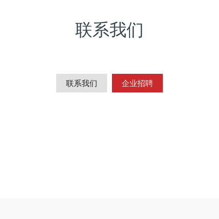
联系我们
联系我们
企业招聘