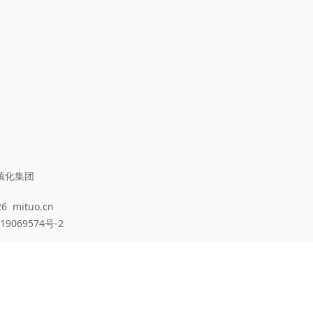
镇化集团
26
mituo.cn
9069574号-2