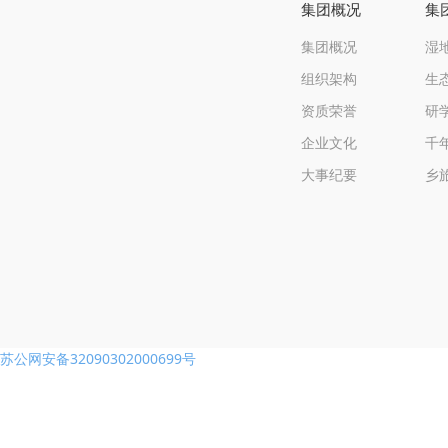
集团概况
集
全站搜索
集团概况
湿
组织架构
生
资质荣誉
研
企业文化
千
大事纪要
乡
苏公网安备32090302000699号