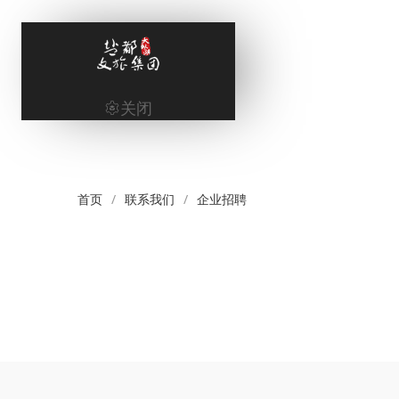
关闭
网站首页
Home
集团概况
首页
联系我们
企业招聘
集团业务
新闻资讯
信息公开
党建工作
联系我们