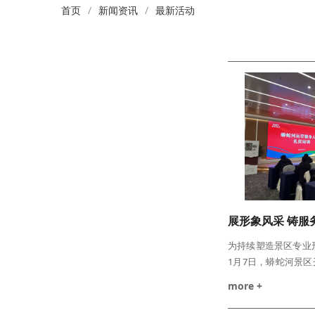
联系我们
首页
新闻资讯
最新活动
全站搜索
为持续塑造景区专业
1月7日，蟒蛇河景区
礼仪专项培训。本次
more +
完成，参训员工展现
《蟒河欢迎您》服务