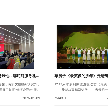
展形象风采 铸服务匠心 - 蟒蛇河服务礼仪培训圆满收官
形象，夯实文旅服务软实力，
12.17从水乡到鹏城温暖收官《最
开展了首期“蟒河欢迎您”服务
—— 盐都故事精彩绽放 ——当最后
培训分为两次展开，历时两天
缓缓熄灭，当全场观众的掌声久久回荡，
2026-01-09
more +
了积极的学习风貌。培训围绕
晚，草房子剧目《最英俊的少年》在
形象体系，从微笑服务、仪容
（深圳）青年戏剧月的舞台上，圆满