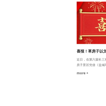
仪表、仪态训练、基
等五个模块进行了系
例与现场示范，既阐
紧扣蟒蛇河服务场景
近日，在第六届长三
房子景区凭借《盐城
新场景》成功入选《
more +
例》，这一荣誉的获
IP与文旅研学融合
草房子景区深挖文学
作品《草房子》转化
场景。景区以文学为
验、研学课程等创新