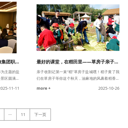
于盐都水乡的
量的嗓音，将绘本故事演绎得生动有趣，赢得了现
也为湾区的观
场观众的阵阵掌声。少年组的选手们展现出了更加
自我接纳的温
成熟的讲演技巧和更深度的故事理解，他们的表现
令人印象深刻。共创组压轴登场。父母与孩子共同
构建
“烹”然心动 · 技高一筹 盐都文旅集团职工烹饪技能比赛圆满落幕
最好的课堂，在稻田里——草房子亲子收割日
一筹为主题的盐
亲子收割记第一束“稻”草房子盐城嘿！稻子黄了我
子景区圆满落
们在草房子等你这个秋天，油麻地的风裹着稻香吹
旨在以赛促
来了小小身影与欢笑声草房子亲子研学团在这里开
2025-11-11
more +
2025-10-26
务技能，展现
启了一场充满稻香、染艺与文学气息的秋日研学之
旅服务高质量
旅~走进草房子，遇见书里的童年《草房子》——
水城开元酒
油麻地小学小手拉大手，一起踏进曹文轩爷爷笔下
水上文化生态
的“草房子”孩子们踮脚触摸油麻地小学的门框桑桑
...
11
下一页
K，上演了一
的故事就藏在这片屋檐下坐在古朴的教室里学一首
童谣，念一段课文仿佛自己也成了《草房子》里那