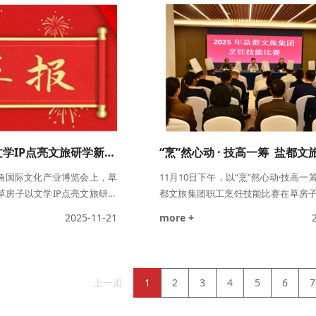
本接待礼仪、服务技巧和用语
PART 01首登深圳舞台这是一部根植
统授课。课程结合大量实际案
作品，第一次走出家乡、亮相鹏城，
释了服务礼仪的理论内核，又
众们，带去了一段关于童年、成长与
的特点，助力员工准确把握对
暖故事。沉浸式演艺——全场共情演出
喜报！草房子以文学IP点亮文旅研学新场景，入选长三角典型案例！
角国际文化产业博览会上，草
11月10日下午，以“烹”然心动·技高
草房子以文学IP点亮文旅研学
都文旅集团职工烹饪技能比赛在草房
第三批长三角人文经济典型案
幕。本次比赛由盐都文旅集团主办，
2025-11-21
more +
得，标志着草房子景区在文学
学、以赛促练，提升集团职工烹饪服
发展中走在了长三角地区前列。
职工爱岗敬业的精神风貌，为集团文
IP价值，将曹文轩先生的经典
发展注入动力。驿都金陵酒店、东晋
为可感知、可体验的文旅研学
店、盐城宾馆、草房子酒店、蟒蛇河
上一页
1
2
3
4
5
6
7
核心，通过场景还原、互动体
廊道等单位推荐的一线大厨同台竞技P
形式，让游客特别是青少年
场舌尖上的“巅峰对决”。 比赛现场