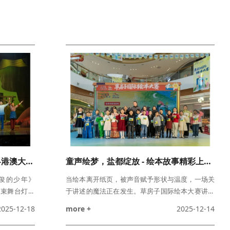
草房子《最英俊的少年》走进粤港澳大湾区——深圳演出温暖收官！
童声绘梦，盐都绽放 - 绘本故事精彩上演！
英俊的少年》
当绘本离开纸页，被声音赋予形状与温度，一场关
一束舞台灯光
于讲述的魔法正在发生。草房子国际绘本大赛讲演
12月17日
组晋级赛，为我们带来了一场别开生面的绘本讲演
2025-12-18
more +
2025-12-14
粤港澳大湾区
盛宴。随着主持人开场，活动正式开启。少儿组率
落下了帷幕。
先登场，小选手轮番上阵，孩子们用稚嫩却充满力