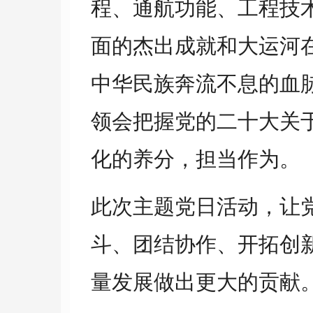
程、通航功能、工程技
面的杰出成就和大运河
中华民族奔流不息的血
领会把握党的二十大关
化的养分，担当作为。
此次主题党日活动，让
斗、团结协作、开拓创
量发展做出更大的贡献