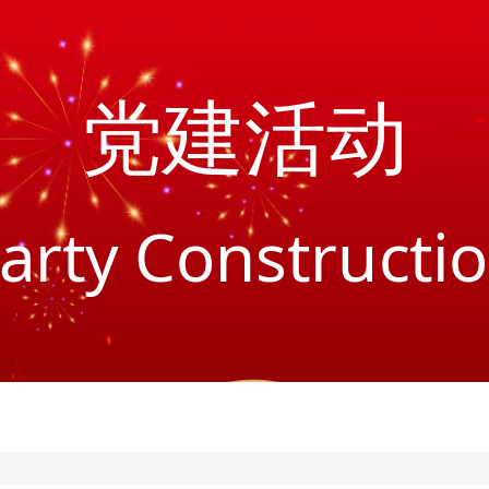
党建活动
arty Constructi