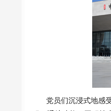
党员们沉浸式地感受了