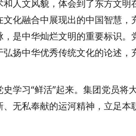
术和人文风貌，体会到了东方文明
在文化融合中展现出的中国智慧，
脉，是中华灿烂文明的重要标识。
于弘扬中华优秀传统文化的论述，
党史学习“鲜活”起来。集团党员将
新、无私奉献的运河精神，立足本
。