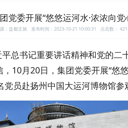
团党委开展“悠悠运河水·浓浓向党
源：盐都文旅
发布时间：2023-10-21 10:00:31
点击数：
421
总书记重要讲话精神和党的二十
，10月20日，集团党委开展“悠悠
0名党员赴扬州中国大运河博物馆参