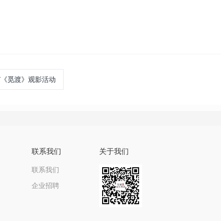
”《觅渡》观影活动
联系我们
关于我们
联系我们
企业招聘