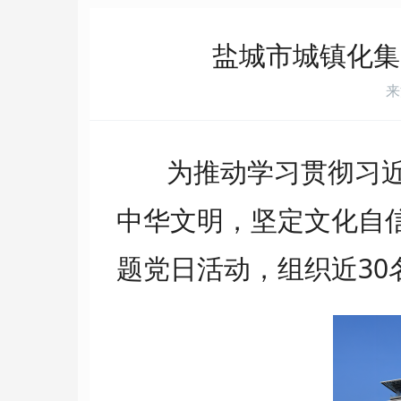
联系我们
全站搜索
盐城市城镇化集
来
为推动学习贯彻习近平
中华文明，坚定文化自信
题党日活动，组织近3