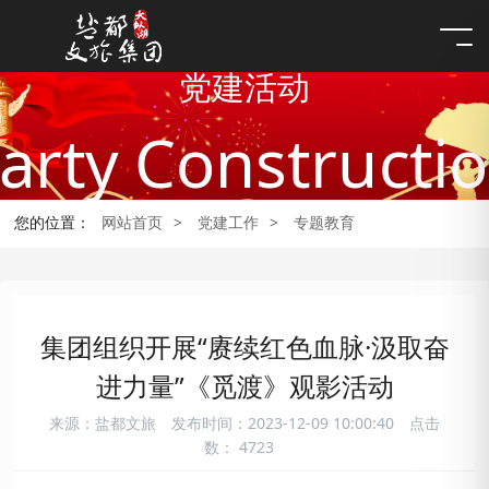
党建活动
arty Constructi
您的位置：
网站首页
>
党建工作
>
专题教育
集团组织开展“赓续红色血脉·汲取奋
进力量”《觅渡》观影活动
来源：盐都文旅
发布时间：2023-12-09 10:00:40
点击
数：
4723