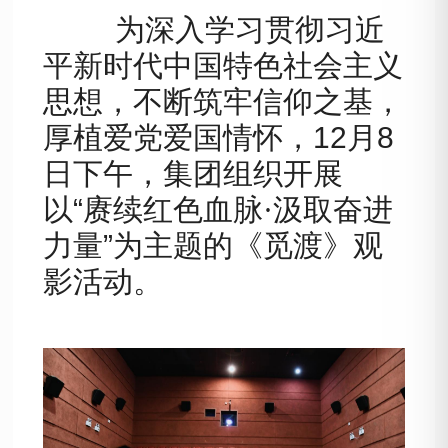
为深入学习贯彻习近
平新时代中国特色社会主义
思想，不断筑牢信仰之基，
厚植爱党爱国情怀
，
12
月
8
日下午，
集团
组织
开展
以
“
赓续红色血脉
·
汲取奋进
力量
”
为主题的《觅渡》观
影活动
。