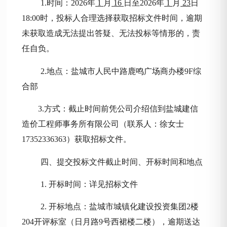
1.时间：202
6
年
1
月
16
日至
202
6
年
1
月
23
日
18:00时，投标人合理选择获取招标文件时间，逾期
未获取造成无法提出答疑、无法投标等情形的，责
任自负。
2.地点：盐城市
人民中路鹿鸣广场商办楼
9F综
合部
3.方式：截止时间前凭公司介绍信到
盐城建信
造价工程师事务所有限公司
（联系人：
徐女士
17352336363
）获取招标文件。
四、提交投标文件截止时间、开标时间和地点
1. 开标时间：
详见招标文件
2. 开标地点：盐城市城镇化建设投资集团2楼
204开评标室（日月路9号西裙楼二楼）
，逾期送达