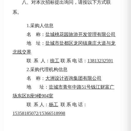
八、对本次招标提出询问，请按以下方式联
系。
1.采购人信息
名
称：
盐城桃花园旅游开发管理有限公司
地
址：
盐城市盐都区龙冈镇康庄大道与龙
北线交界
联
系 人：
徐工
联 系 电 话：
1
3813232591
2.采购代理机构信息
名
称：
大洲设计咨询集团有限公司
地
址：
盐城市青年中路
51号钱江财富广
场东区B座9楼9
04
室
联
系 人：
杨工
联
系
电
话：
15358185072/
15366518998