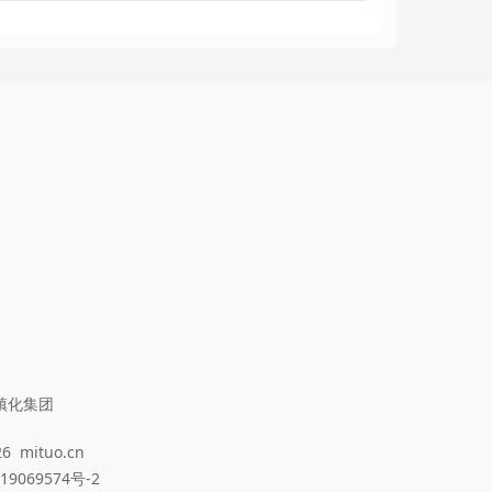
镇化集团
26
mituo.cn
9069574号-2