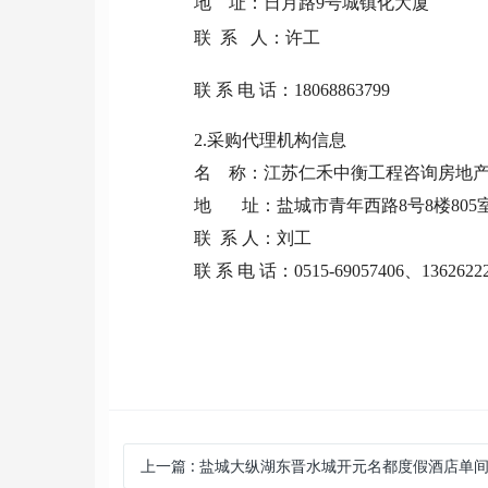
地
址：日月路9号城镇化大厦
联
系
人：许工
联
系
电
话：
18068863799
2.采购代理机构信息
名
称：
江苏仁禾中衡工程咨询房地
地
址：
盐城市青年西路
8号8楼805
联
系 人：
刘工
联
系
电
话：
0515-69057406、1362622
上一篇
:
盐城大纵湖东晋水城开元名都度假酒店单间改标间客房