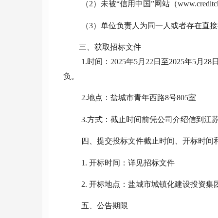
（
2）未被“信用中国”网站（www.cre
（
3）单位负责人为同一人或者存在直
三、获取招标文件
1.时间：202
5
年
5
月
22
日至
202
5
年
5
月
28
负。
2.地点：盐城市青年西路8号805室
3.方式：截止时间前凭公司介绍信
到江
四、提交投标文件截止时间、开标时间
1. 开标时间：详见招标文件
2. 开标地点：盐城市城镇化建设投资集
五、公告期限