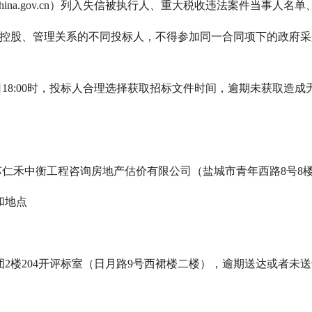
ditchina.gov.cn）列入失信被执行人、重大税收违法案件当
接控股、管理关系的不同投标人，不得参加同一合同项下的政府采
日
18:00时，投标人合理选择获取招标文件时间，逾期未获取造
苏仁禾中衡工程咨询房地产估价有限公司（盐城市青年西路
8号8
和地点
团2楼204开评标室（日月路9号西裙楼二楼）
，逾期送达或者未送