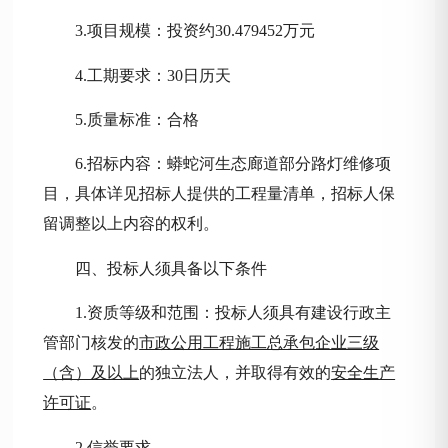
3.项目规模：投资
约
30.479452万
元
4.工期要求：
30
日
历天
5.质量标准：合格
6.招标内容：
蟒蛇河生态廊道部分路灯维修项
目
，具体详见招标人提供的工程量清单
，
招标人保
留调整以上内容的权利。
四、投标人须具备以下条件
1.资质等级和范围：投标人须具有建设行政主
管部门核发的
市政公用工程施工总承包企业三级
（含）及以上
的独立法人，并取得有效的
安全生产
许可证
。
2.信誉要求