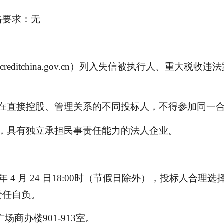
格要求：无
creditchina.gov.cn）列入失信被执行人、重大
存在直接控股、管理关系的不同投标人，不得参加同一
册，具有独立承担民事责任能力的法人企业。
年
4
月
24
日
18:00时（节假日除外），投标人合理
责任自负。
场商办楼901-913室。