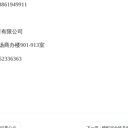
8861949911
所有限公司
商办楼901-913室
52336363
人结果公示
下一篇
:
蟒蛇河全线高