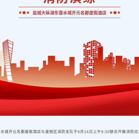
盐城大纵湖东晋水城开元名都度假酒店
水城开元名都度假酒店与度假区消防支队于9月16日上午9:30联合开展消防