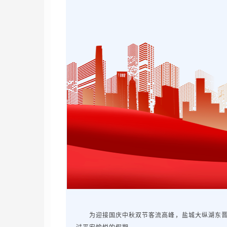
为
迎接国庆中秋双节客流高峰，盐城大纵湖东晋
过平安愉悦的假期。