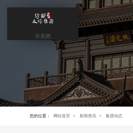
关闭
网站首页
Home
集团概况
集团业务
新闻资讯
信息公开
您的位置：
网站首页
>
新闻资讯
>
集团动态
党建工作