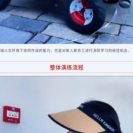
区域火灾环境下协同作战的能力，也是对新入职员工进行消防学习的绝佳机会。
整体演练流程