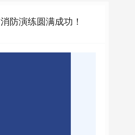
前消防演练圆满成功！