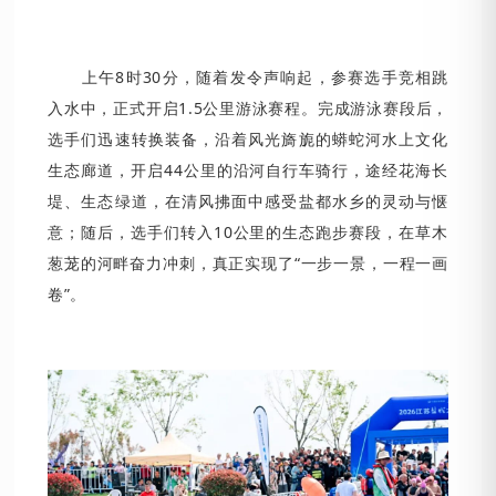
上午8时30分，随着发令声响起，参赛选手竞相跳
入水中，正式开启1.5公里游泳赛程。完成游泳赛段后，
选手们迅速转换装备，沿着风光旖旎的蟒蛇河水上文化
生态廊道，开启44公里的沿河自行车骑行，途经花海长
堤、生态绿道，在清风拂面中感受盐都水乡的灵动与惬
意；随后，选手们转入10公里的生态跑步赛段，在草木
葱茏的河畔奋力冲刺，真正实现了“一步一景，一程一画
卷”。